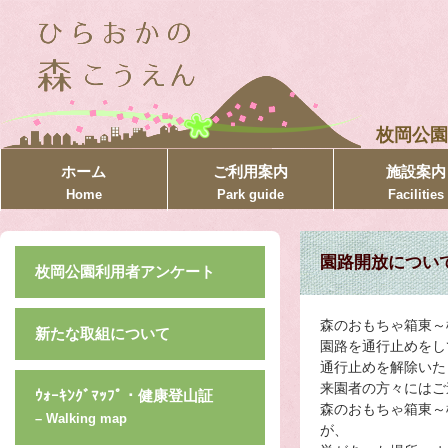
枚岡公園
ホーム
ご利用案内
施設案内
Home
Park guide
Facilities
園路開放につい
枚岡公園利用者アンケート
森のおもちゃ箱東～
新たな取組について
園路を通行止めをし
通行止めを解除いた
来園者の方々にはご
ｳｫｰｷﾝｸﾞﾏｯﾌﾟ・健康登山証
森のおもちゃ箱東～
– Walking map
が、