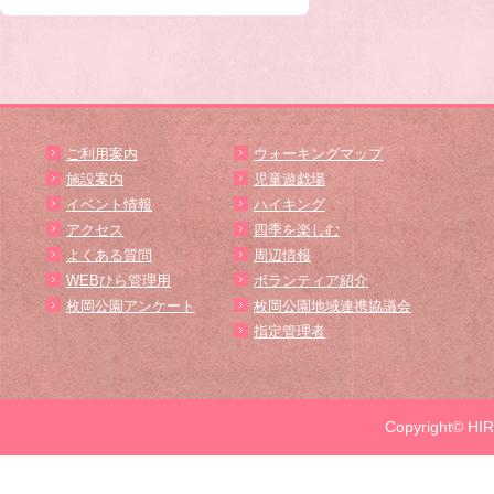
ご利用案内
ウォーキングマップ
施設案内
児童遊戯場
イベント情報
ハイキング
アクセス
四季を楽しむ
よくある質問
周辺情報
WEBひら管理用
ボランティア紹介
枚岡公園アンケート
枚岡公園地域連携協議会
指定管理者
Copyright© HIR