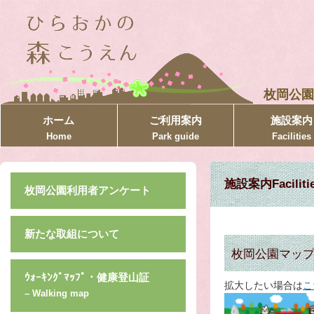
枚岡公園
ホーム
ご利用案内
施設案内
Home
Park guide
Facilities
施設案内Faciliti
枚岡公園利用者アンケート
新たな取組について
枚岡公園マップ –
ｳｫｰｷﾝｸﾞﾏｯﾌﾟ・健康登山証
拡大したい場合は
こ
– Walking map