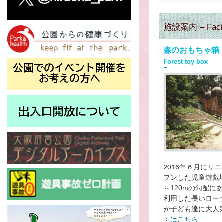
施設案内 – Facil
森のおもちゃ箱
Forest toy box
2016年６月にリ
プンした児童遊戯場
～120mの勾配に
利用した長いロー
が子ども達に大人
くはこちら