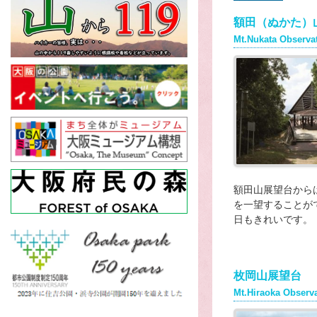
額田（ぬかた）
Mt.Nukata Observa
額田山展望台から
を一望することが
日もきれいです。
枚岡山展望台
Mt.Hiraoka Observ