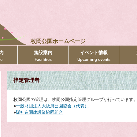
枚岡公園ホームページ
内
施設案内
イベント情報
de
Facilities
Upcoming events
指定管理者
枚岡公園の管理は、枚岡公園指定管理グループが行っています
●
一般財団法人大阪府公園協会（代表）
●
阪神造園建設業協同組合