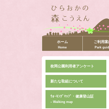
ホーム
ご利用案
Home
Park gui
枚岡公園利用者アンケート
新たな取組について
ｳｫｰｷﾝｸﾞﾏｯﾌﾟ・健康登山証
– Walking map